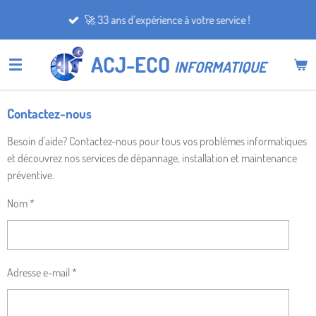
Passer
🚀 33 ans d’expérience à votre service !
au
contenu
ACJ-ECO
INFORMATIQUE
principal
Contactez-nous
Besoin d'aide? Contactez-nous pour tous vos problèmes informatiques
et découvrez nos services de dépannage, installation et maintenance
préventive.
Nom *
Adresse e-mail *